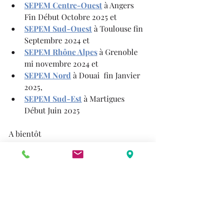
SEPEM Centre-Ouest
 à Angers 
Fin Début Octobre 2025 et 
SEPEM Sud-Ouest
 à Toulouse fin 
Septembre 2024 et 
SEPEM Rhône Alpes
à Grenoble 
mi novembre 2024 et 
SEPEM Nord
 à Douai  fin Janvier 
2025, 
SEPEM Sud-Est
 à Martigues 
Début Juin 2025
A bientôt
Salon professionnel industrie